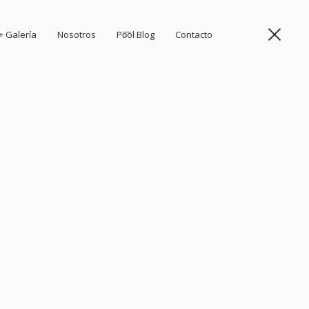
+ Galería
Nosotros
Po͞ol Blog
Contacto
Togg