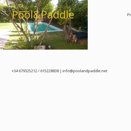
Po͞ol&Paddle
Pi
+34 679325212 / 615228838 | info@poolandpaddle.net