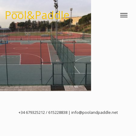
Po͞ol&Paddle
Toggle
+34 679325212 / 615228838 | info@poolandpaddle.net