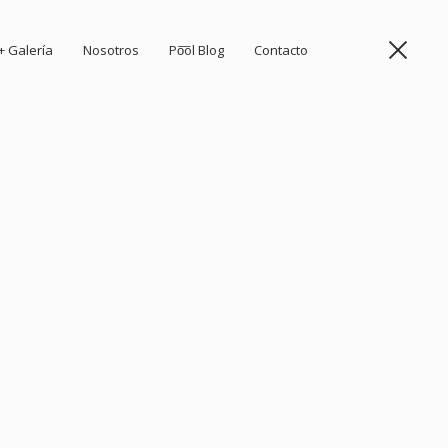
+ Galería
Nosotros
Po͞ol Blog
Contacto
Togg