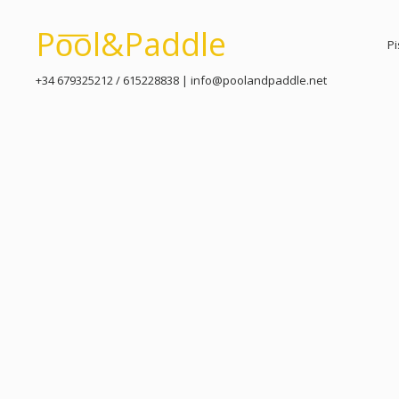
Po͞ol&Paddle
Pi
+34 679325212 / 615228838 | info@poolandpaddle.net