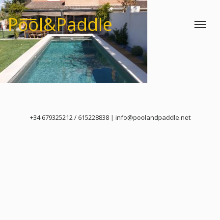
Po͞ol&Paddle
Toggle
+34 679325212 / 615228838 | info@poolandpaddle.net