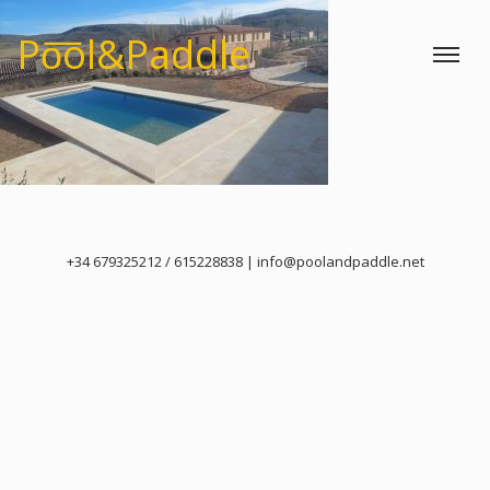
Po͞ol&Paddle
Toggle
+34 679325212 / 615228838 | info@poolandpaddle.net