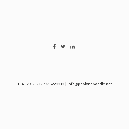
+34 679325212 / 615228838 | info@poolandpaddle.net